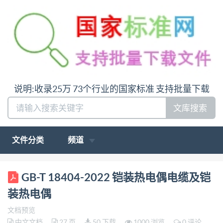
说明:收录25万 73个行业的国家标准 支持批量下载
文库搜索
文件分类
频道
ICS17.200.20 CCS N 05 GB 中华人民共和国国家标准
GB-T 18404-2022 铠装热电偶电缆及铠
GB/T18404—2022/IEC61515:2016 代替GB/T18404
装热电偶
—2001 铠装热电偶电缆及铠装热电偶 Mineral
文档预览
insulated metal-sheathed thermocouple cables and
中文文档
27 页
50 下载
1000 浏览
0 评论