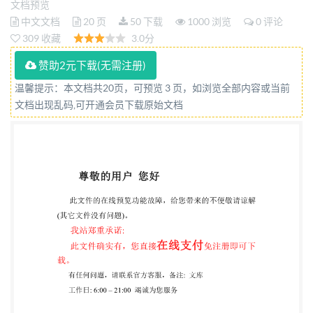
文档预览
humains Reference number IEC IS0/IEC 5218:2022(E)
中文文档
20 页
50 下载
1000 浏览
0 评论
OSI @ IS0/IEC 2022 IS0/IEC 5218:2022(E)
309 收藏
3.0分
COPYRIGHT PROTECTED DOCUMENT
赞助2元下载(无需注册)
@IS0/IEC2022 All rights reserved. Unless otherwise
温馨提示：本文档共20页，可预览 3 页，如浏览全部内容或当前
specified, or required in the context of its
文档出现乱码,可开通会员下载原始文档
implementation, no part of this publication may the
internet or an intranet,
withoutpriorwrittenpermission.Permission can be
requested from eitherIso at the addressbelow or Iso's
member body in the country of the requester. ISO
copyright office CP 401 · Ch. de Blandonnet 8 CH-
1214Vernier,Geneva Phone: +41 22 749 01 11 Email:
copyright@iso.org
Website: www.iso.org
PublishedinSwitzerland i @ IS0/IEC 2022 - All rights
reserved