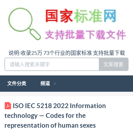
说明:收录25万 73个行业的国家标准 支持批量下载
文库搜索
文件分类
频道
INTERNATIONAL ISO/IEC STANDARD 5218 Second
ISO IEC 5218 2022 Information
edition 2022-06 Information technology Codes for
technology — Codes for the
the representation of human sexes Technologies de
representation of human sexes
I'information - Codes de représentation des sexes