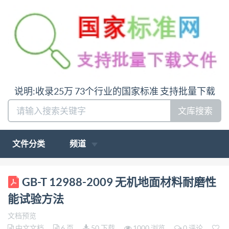
说明:收录25万 73个行业的国家标准 支持批量下载
文库搜索
文件分类
频道
ICS 91. 100. 30 Q 04 中华人民共和国国家标准
GB-T 12988-2009 无机地面材料耐磨性
GB/T12988-—2009 代替GB/T1298B—1991 无机地面
能试验方法
材料耐磨性能试验方法 Test method for abrasion
文档预览
resistance of inorganic paving materials 2009-03-09
中文文档
6 页
50 下载
1000 浏览
0 评论