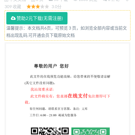
发布 2009-11-05 实施 中华人民共和国国家质量监督
309 收藏
3.0分
检验检疫总局 发布 中国国家标准化管理委员会 GB/T
赞助2元下载(无需注册)
12988—2009 前宵 本标准与EN14157,2004《天然石
温馨提示：本文档共6页，可预览 3 页，如浏览全部内容或当前文
材耐磨性试验方法》的一致性程度为非等效. 本标准
档出现乱码,可开通会员下载原始文档
代替GB/T12988--1991(无机地面材料耐唐性试验方
法》, 本标准与GB/T12988·-1991相比主要变化如
下： 一标准名称改为《无机地面材料耐磨性售试验方
法》; -磨料由标准砂改为棕测玉磨料I 一摩操时间统
一规定为2mini 试验结果统一规定为用试件表面的磨
坑长度进行评定。 本标准由中国建筑材料联合会提
出。 本标准由全国水泥制品标准化技术委员会
(SAC/TC197)归口。 本标准负责起草单位:辽宁省建筑
材料科学研究所、建筑材料工业技术监督研究中心。
本标准参加起草单位,国家建筑装修材料安全监督检验
中心、辽宁省建筑材料监督检验院、建材工 业认证普