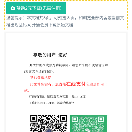
监督检验检疫总局 发布 中国国家标准化管理委员会
赞助2元下载(无需注册)
GB/T25869-2010/ISO1673:1991 前 本标准按照
温馨提示：本文档共8页，可预览 3 页，如浏览全部内容或当前文
GB/T1.1一2009给出的规则起草 本标准等同采用
档出现乱码,可开通会员下载原始文档
ISO1673：1991《洋葱 贮藏指南》（英文版），其
技术内容和文本结构与ISO1673： 1991一致。 为便
于使用，本标准作了如下编辑性修改： 删去了
ISO1673：1991的前言和引言； 用“本标准”代替“本
国际标准”； 一为便于在我国使用，对“5 其他贮藏方
法”的表述进行了修改； 对标点符号进行了删改。 本
标准由中国商业联合会提出并归口。 本标准起草单
位：中国商业联合会商业标准中心、中国蔬菜流通协
会、中国人民大学环境学院。 本标准主要起草人：宫
占平、李江华、刘振宇、陈松。 1 1