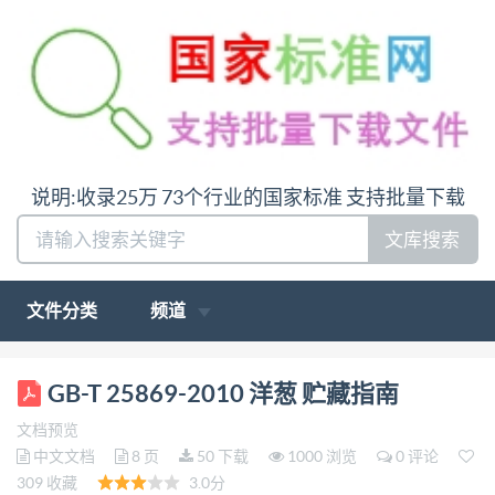
说明:收录25万 73个行业的国家标准 支持批量下载
文库搜索
文件分类
频道
ICS 67. 040 X 08 GB 中华人民共和国国家标准
GB-T 25869-2010 洋葱 贮藏指南
GB/T25869—2010/ISO1673:1991 洋葱 贮藏指南
文档预览
Onions--Guide to storage (ISO1673:1991,IDT) 2011-
中文文档
8 页
50 下载
1000 浏览
0 评论
01-10发布 2011-06-01实施 中华人民共和国国家质量
309 收藏
3.0分