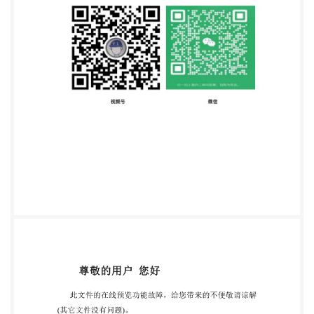
齿魔和螺旋线数据滤波 31 附录D（资料性） 齿距累
积偏差· 33 附录E（规范性） 径向跳动的允许值 35 附
录F（资料性） 单面啮合综合测量 37 附录G（资料
性） 相邻齿距差了。 参考文献 42