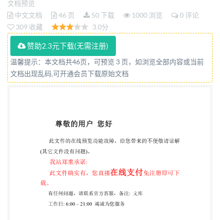
文档预览
ISOsystemof flanktoleranceclassification- Part
中文文档
46 页
50 下载
1000 浏览
0 评论
1:Definitions and allowable values of deviations
309 收藏
3.0分
relevant to flanks of gear teeth (ISO1328-1:2013,IDT)
赞助2.3元下载(无需注册)
2022-10-12发布 2022-10-12实施 国家市场监督管理
温馨提示：本文档共46页，可预览 3 页，如浏览全部内容或当前
总局 发布 国家标准化管理委员会 GB/T10095.1—
文档出现乱码,可开通会员下载原始文档
2022/ISO1328-1:2013 目 次 前言 引言 1 范围 2 规范
性引用文件 3 术语、定义和符号 3.1 基本术语和符号
3.2 通用参数 3.3 齿距偏差 3.4 齿摩偏差 3.5 娱旋线偏
差 4. ISO齿面公差分级制的应用 4.1 通则· 4.2 需要验
证的几何参数 15 检测仪器的认证和不确定性 17 4.3
4.4 单项偏差测量的注意事项 17 4.,5 齿面公差要求的
规范 21 4.6 验收及评定标准 22 4.7 数据展示 5 公差值
22 5.1 通则· 22 5.2 公式的使用 22 5.3 公差公式 23 附
录A（规范性） 分段公差评价 附录B(规范性) 采用二
阶分析法评价齿席和螺旋线偏差 28 附录C（资料性）